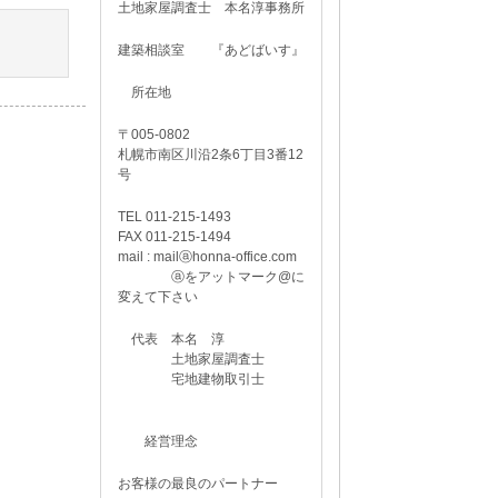
土地家屋調査士 本名淳事務所
建築相談室 『あどばいす』
所在地
〒005-0802
札幌市南区川沿2条6丁目3番12
号
TEL 011-215-1493
FAX 011-215-1494
mail : mailⓐhonna-office.com
ⓐをアットマーク@に
変えて下さい
代表 本名 淳
土地家屋調査士
宅地建物取引士
経営理念
お客様の最良のパートナー