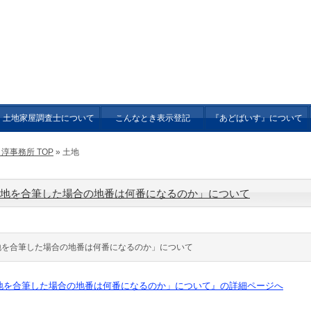
淳事務所
調査士 「表示登記・測量」 
物表題登記・表題部変更登記・滅失登記，調査，測量・境界確定，オンライン申請
土地家屋調査士について
こんなとき表示登記
『あどばいす』について
事務所 TOP
» 土地
地を合筆した場合の地番は何番になるのか」について
地を合筆した場合の地番は何番になるのか」について
地を合筆した場合の地番は何番になるのか」について』の詳細ページへ