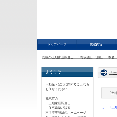
土地 | 札幌の土地家屋調査士 「表示登記・測量」 本名 
札幌の土地家屋
土地分筆登記・合筆登記・地目変更登記，建
せください。
トップページ
業務内容
札幌の土地家屋調査士 「表示登記・測量」 本名 淳
ようこそ
「土
不動産・登記に関することなら
お任せください。
「土
札幌市の
土地家屋調査士
→『「土
住宅建築相談室
本名淳事務所のホームページ