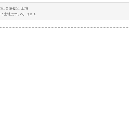
合筆
,
合筆登記
,
土地
 :
土地について
,
Ｑ＆Ａ