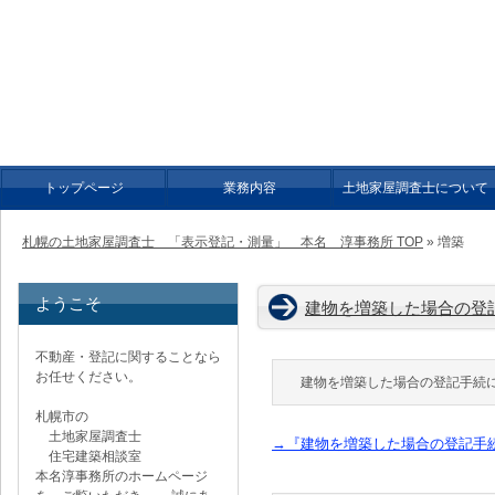
増築 | 札幌の土地家屋調査士 「表示登記・測量」 本名 淳事務所
札幌の土地家屋調査士 「
土地分筆登記・合筆登記・地目変更登記，建物表題登記・表題部変更
せください。
トップページ
業務内容
土地家屋調査士について
札幌の土地家屋調査士 「表示登記・測量」 本名 淳事務所 TOP
» 増築
ようこそ
建物を増築した場合の登
不動産・登記に関することなら
お任せください。
建物を増築した場合の登記手続
札幌市の
土地家屋調査士
→『建物を増築した場合の登記手
住宅建築相談室
本名淳事務所のホームページ